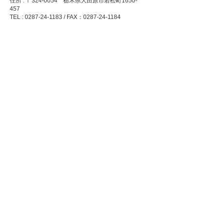
住所 : 〒324-0054 栃木県大田原市若松町1650-
457
TEL : 0287-24-1183 / FAX：0287-24-1184
プライバシーポリシー
Cookie（クッキー）ポリシー