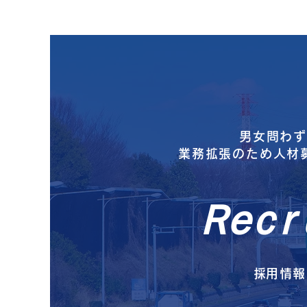
男女問わ
​業務拡張のため人材
Ｒｅｃｒ
​採用情報