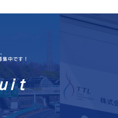
ず、
募集中です！
ｕｉｔ